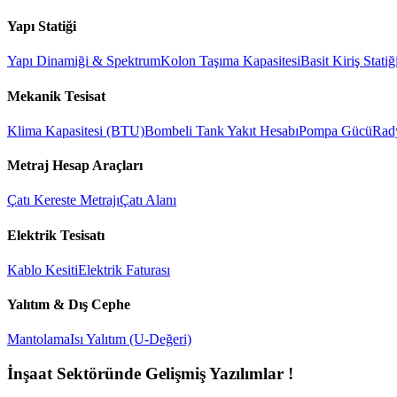
Yapı Statiği
Yapı Dinamiği & Spektrum
Kolon Taşıma Kapasitesi
Basit Kiriş Statiğ
Mekanik Tesisat
Klima Kapasitesi (BTU)
Bombeli Tank Yakıt Hesabı
Pompa Gücü
Rad
Metraj Hesap Araçları
Çatı Kereste Metrajı
Çatı Alanı
Elektrik Tesisatı
Kablo Kesiti
Elektrik Faturası
Yalıtım & Dış Cephe
Mantolama
Isı Yalıtım (U-Değeri)
İnşaat Sektöründe Gelişmiş Yazılımlar !