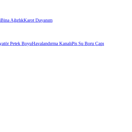
i
Bina Ağırlık
Karot Dayanım
yatör Petek Boyu
Havalandırma Kanalı
Pis Su Boru Çapı