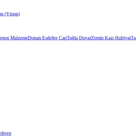
on (Ytong)
eton Malzeme
Donatı Eşdeğer Çap
Tuğla Duvar
Zemin Kazı Hafriyat
Ta
diven