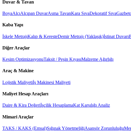
Duvar & Tavan
Boya
Alçı
Alçıpan Duvar
Asma Tavan
Kara Sıva
Dekoratif Sıva
Gazbet
Kaba Yapı
İskele Metrajı
Kalıp & Kereste
Demir Metrajı (Yaklaşık)
İstinat Duvarı
B
Diğer Araçlar
Kesim Optimizasyonu
Taksit / Peşin Kıyası
Malzeme Ağırlığı
Araç & Makine
Lojistik Maliyeti
İş Makinesi Maliyeti
Maliyet Hesap Araçları
Daire & Kira Değeri
İşçilik Hesaplama
Kat Karşılığı Analiz
Mimari Araçlar
TAKS / KAKS (Emsal)
Sığınak Yönetmeliği
Asansör Zorunluluğu
Mer