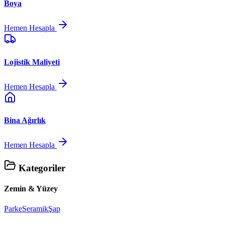
Boya
Hemen Hesapla
Lojistik Maliyeti
Hemen Hesapla
Bina Ağırlık
Hemen Hesapla
Kategoriler
Zemin & Yüzey
Parke
Seramik
Şap